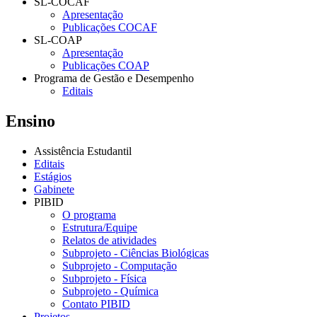
SL-COCAF
Apresentação
Publicações COCAF
SL-COAP
Apresentação
Publicações COAP
Programa de Gestão e Desempenho
Editais
Ensino
Assistência Estudantil
Editais
Estágios
Gabinete
PIBID
O programa
Estrutura/Equipe
Relatos de atividades
Subprojeto - Ciências Biológicas
Subprojeto - Computação
Subprojeto - Física
Subprojeto - Química
Contato PIBID
Projetos