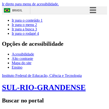
Ir direto para menu de acessibilidade.
BRASIL
Simplifique!
Ir para o conteúdo
1
Ir para o menu
2
Comunica BR
Ir para a busca
3
Ir para o rodapé
4
Participe
Acesso à informação
Opções de acessibilidade
Legislação
Acessibilidade
Canais
Alto contraste
Mapa do site
Ensino
Instituto Federal de Educação, Ciência e Tecnologia
SUL-RIO-GRANDENSE
Buscar no portal