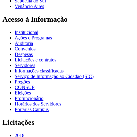
Sapucaia do Sul
Venâncio Aires
Acesso à Informação
Institucional
Ações e Programas
Auditoria
Convênios
Despesas
Licitações e contratos
Servidores
Informações classificadas
Serviço de Informação ao Cidadão (SIC)
Pregões
CONSUP
Eleições
Profuncionário
Horários dos Servidores
Portarias Campus
Licitações
2018