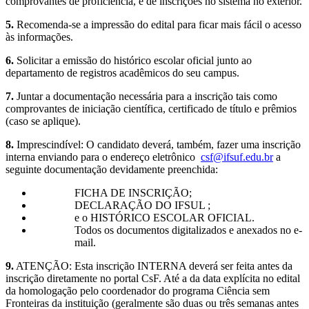
comprovantes de proficiência, e de inscrições no sistema no exterior.
5.
Recomenda‐se a impressão do edital para ficar mais fácil o acesso
às informações.
6.
Solicitar a emissão do histórico escolar oficial junto ao
departamento de registros acadêmicos do seu campus.
7.
Juntar a documentação necessária para a inscrição tais como
comprovantes de iniciação científica, certificado de título e prêmios
(caso se aplique).
8.
Imprescindível: O candidato deverá, também, fazer uma inscrição
interna enviando para o endereço eletrônico
csf@ifsuf.edu.br
a
seguinte documentação devidamente preenchida:
FICHA DE INSCRIÇÃO;
DECLARAÇÃO DO IFSUL ;
e o HISTÓRICO ESCOLAR OFICIAL.
Todos os documentos digitalizados e anexados no e-
mail.
9.
ATENÇÃO: Esta inscrição INTERNA deverá ser feita antes da
inscrição diretamente no portal CsF. Até a da data explícita no edital
da homologação pelo coordenador do programa Ciência sem
Fronteiras da instituição (geralmente são duas ou três semanas antes