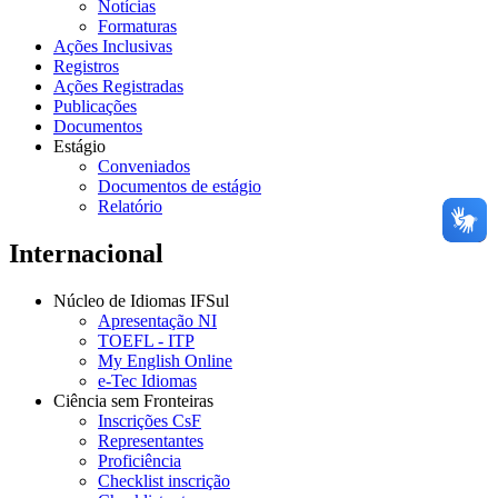
Notícias
Formaturas
Ações Inclusivas
Registros
Ações Registradas
Publicações
Documentos
Estágio
Conveniados
Documentos de estágio
Relatório
Internacional
Núcleo de Idiomas IFSul
Apresentação NI
TOEFL - ITP
My English Online
e-Tec Idiomas
Ciência sem Fronteiras
Inscrições CsF
Representantes
Proficiência
Checklist inscrição