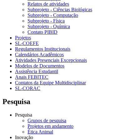
Relatos de atividades
Subprojeto - Ciências Biológicas
Subprojeto - Computação
Subprojeto - Física
Subprojeto - Química
Contato PIBID
Projetos
SL-COEFE
Regulamentos Institucionais
Calendários Acadêmicos
Atividades Presenciais Excepcionais
Modelos de Documentos
Assistência Estudantil
Anais FEBITEC
Contatos da Equipe Multidisciplinar
SL-CORAC
Pesquisa
Pesquisa
Grupos de pesquisa
Projetos em andamento
Ética Animal
Inovação