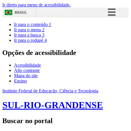
Ir direto para menu de acessibilidade.
BRASIL
Simplifique!
Ir para o conteúdo
1
Ir para o menu
2
Comunica BR
Ir para a busca
3
Ir para o rodapé
4
Participe
Acesso à informação
Opções de acessibilidade
Legislação
Acessibilidade
Canais
Alto contraste
Mapa do site
Ensino
Instituto Federal de Educação, Ciência e Tecnologia
SUL-RIO-GRANDENSE
Buscar no portal