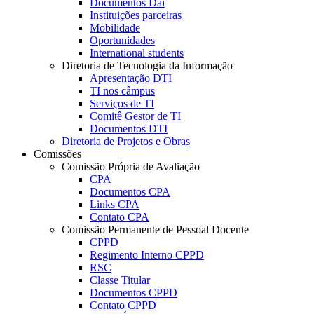
Documentos Dai
Instituições parceiras
Mobilidade
Oportunidades
International students
Diretoria de Tecnologia da Informação
Apresentação DTI
TI nos câmpus
Serviços de TI
Comitê Gestor de TI
Documentos DTI
Diretoria de Projetos e Obras
Comissões
Comissão Própria de Avaliação
CPA
Documentos CPA
Links CPA
Contato CPA
Comissão Permanente de Pessoal Docente
CPPD
Regimento Interno CPPD
RSC
Classe Titular
Documentos CPPD
Contato CPPD