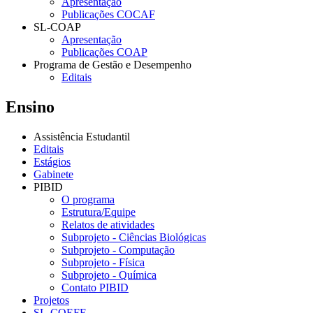
Apresentação
Publicações COCAF
SL-COAP
Apresentação
Publicações COAP
Programa de Gestão e Desempenho
Editais
Ensino
Assistência Estudantil
Editais
Estágios
Gabinete
PIBID
O programa
Estrutura/Equipe
Relatos de atividades
Subprojeto - Ciências Biológicas
Subprojeto - Computação
Subprojeto - Física
Subprojeto - Química
Contato PIBID
Projetos
SL-COEFE