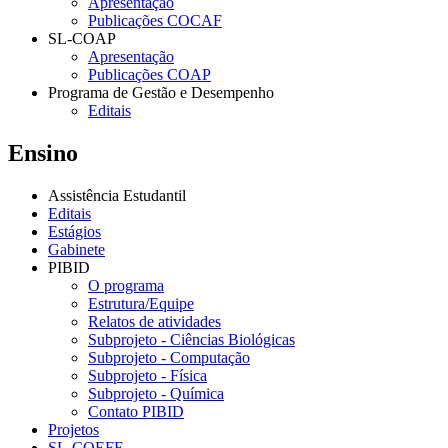
Apresentação
Publicações COCAF
SL-COAP
Apresentação
Publicações COAP
Programa de Gestão e Desempenho
Editais
Ensino
Assistência Estudantil
Editais
Estágios
Gabinete
PIBID
O programa
Estrutura/Equipe
Relatos de atividades
Subprojeto - Ciências Biológicas
Subprojeto - Computação
Subprojeto - Física
Subprojeto - Química
Contato PIBID
Projetos
SL-COEFE