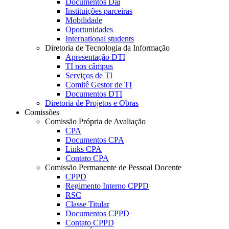
Documentos Dai
Instituições parceiras
Mobilidade
Oportunidades
International students
Diretoria de Tecnologia da Informação
Apresentação DTI
TI nos câmpus
Serviços de TI
Comitê Gestor de TI
Documentos DTI
Diretoria de Projetos e Obras
Comissões
Comissão Própria de Avaliação
CPA
Documentos CPA
Links CPA
Contato CPA
Comissão Permanente de Pessoal Docente
CPPD
Regimento Interno CPPD
RSC
Classe Titular
Documentos CPPD
Contato CPPD