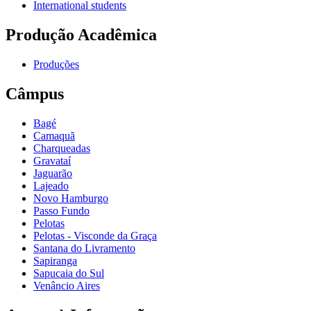
International students
Produção Acadêmica
Produções
Câmpus
Bagé
Camaquã
Charqueadas
Gravataí
Jaguarão
Lajeado
Novo Hamburgo
Passo Fundo
Pelotas
Pelotas - Visconde da Graça
Santana do Livramento
Sapiranga
Sapucaia do Sul
Venâncio Aires