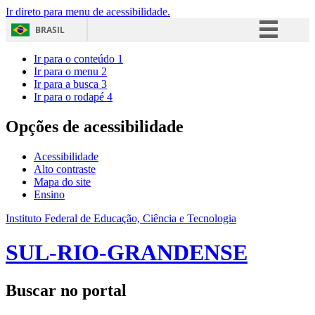
Ir direto para menu de acessibilidade.
BRASIL
Simplifique!
Ir para o conteúdo
1
Ir para o menu
2
Comunica BR
Ir para a busca
3
Ir para o rodapé
4
Participe
Acesso à informação
Opções de acessibilidade
Legislação
Acessibilidade
Canais
Alto contraste
Mapa do site
Ensino
Instituto Federal de Educação, Ciência e Tecnologia
SUL-RIO-GRANDENSE
Buscar no portal