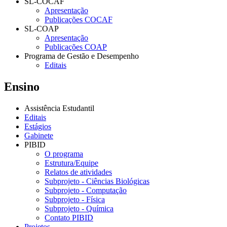
SL-COCAF
Apresentação
Publicações COCAF
SL-COAP
Apresentação
Publicações COAP
Programa de Gestão e Desempenho
Editais
Ensino
Assistência Estudantil
Editais
Estágios
Gabinete
PIBID
O programa
Estrutura/Equipe
Relatos de atividades
Subprojeto - Ciências Biológicas
Subprojeto - Computação
Subprojeto - Física
Subprojeto - Química
Contato PIBID
Projetos