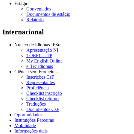
Estágio
Conveniados
Documentos de estágio
Relatório
Internacional
Núcleo de Idiomas IFSul
Apresentação NI
TOEFL - ITP
My English Online
e-Tec Idiomas
Ciência sem Fronteiras
Inscrições CsF
Representantes
Proficiência
Checklist inscrição
Checklist retorno
Traduções
Documentos CsF
Oportunidades
Instituições Parceiras
Mobilidade
Informações úteis