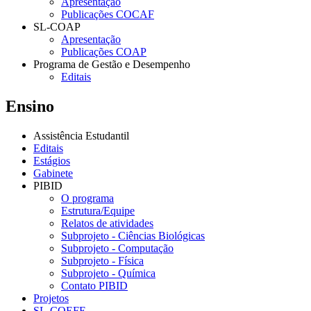
Apresentação
Publicações COCAF
SL-COAP
Apresentação
Publicações COAP
Programa de Gestão e Desempenho
Editais
Ensino
Assistência Estudantil
Editais
Estágios
Gabinete
PIBID
O programa
Estrutura/Equipe
Relatos de atividades
Subprojeto - Ciências Biológicas
Subprojeto - Computação
Subprojeto - Física
Subprojeto - Química
Contato PIBID
Projetos
SL-COEFE