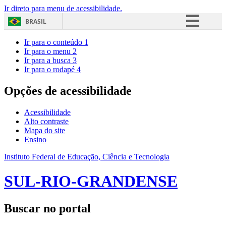
Ir direto para menu de acessibilidade.
BRASIL
Simplifique!
Ir para o conteúdo
1
Ir para o menu
2
Comunica BR
Ir para a busca
3
Ir para o rodapé
4
Participe
Acesso à informação
Opções de acessibilidade
Legislação
Acessibilidade
Canais
Alto contraste
Mapa do site
Ensino
Instituto Federal de Educação, Ciência e Tecnologia
SUL-RIO-GRANDENSE
Buscar no portal