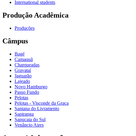
International students
Produção Acadêmica
Produções
Câmpus
Bagé
Camaquã
Charqueadas
Gravataí
Jaguarão
Lajeado
Novo Hamburgo
Passo Fundo
Pelotas
Pelotas - Visconde da Graça
Santana do Livramento
Sapiranga
Sapucaia do Sul
Venâncio Aires