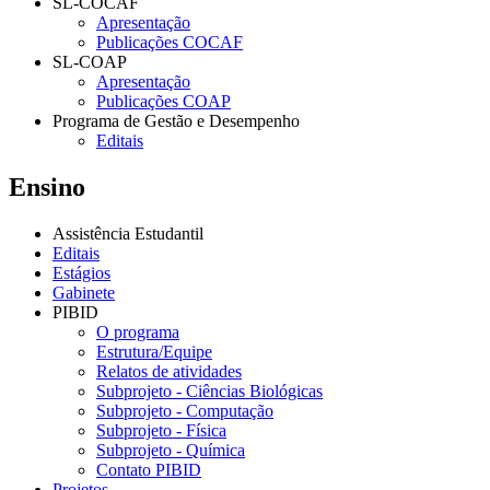
SL-COCAF
Apresentação
Publicações COCAF
SL-COAP
Apresentação
Publicações COAP
Programa de Gestão e Desempenho
Editais
Ensino
Assistência Estudantil
Editais
Estágios
Gabinete
PIBID
O programa
Estrutura/Equipe
Relatos de atividades
Subprojeto - Ciências Biológicas
Subprojeto - Computação
Subprojeto - Física
Subprojeto - Química
Contato PIBID
Projetos