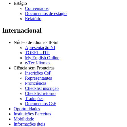
Estágio
Conveniados
Documentos de estágio
Relatório
Internacional
Núcleo de Idiomas IFSul
Apresentação NI
TOEFL - ITP
My English Online
e-Tec Idiomas
Ciência sem Fronteiras
Inscrições CsF
Representantes
Proficiência
Checklist inscrição
Checklist retorno
Traduções
Documentos CsF
Oportunidades
Instituições Parceiras
Mobilidade
Informações úteis