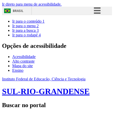
Ir direto para menu de acessibilidade.
BRASIL
Simplifique!
Ir para o conteúdo
1
Ir para o menu
2
Comunica BR
Ir para a busca
3
Ir para o rodapé
4
Participe
Acesso à informação
Opções de acessibilidade
Legislação
Acessibilidade
Canais
Alto contraste
Mapa do site
Ensino
Instituto Federal de Educação, Ciência e Tecnologia
SUL-RIO-GRANDENSE
Buscar no portal