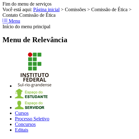
Fim do menu de serviços
Você está aqui:
Página inicial
>
Comissões
>
Comissão de Ética
>
Contato Comissão de Ética
Menu
Início do menu principal
Menu de Relevância
Cursos
Processo Seletivo
Concursos
Editais