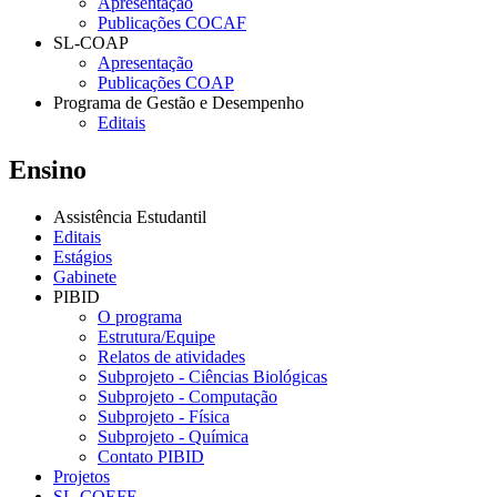
Apresentação
Publicações COCAF
SL-COAP
Apresentação
Publicações COAP
Programa de Gestão e Desempenho
Editais
Ensino
Assistência Estudantil
Editais
Estágios
Gabinete
PIBID
O programa
Estrutura/Equipe
Relatos de atividades
Subprojeto - Ciências Biológicas
Subprojeto - Computação
Subprojeto - Física
Subprojeto - Química
Contato PIBID
Projetos
SL-COEFE