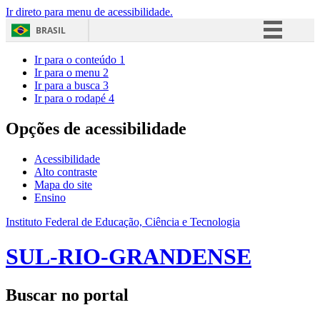
Ir direto para menu de acessibilidade.
BRASIL
Simplifique!
Ir para o conteúdo
1
Ir para o menu
2
Comunica BR
Ir para a busca
3
Ir para o rodapé
4
Participe
Acesso à informação
Opções de acessibilidade
Legislação
Acessibilidade
Canais
Alto contraste
Mapa do site
Ensino
Instituto Federal de Educação, Ciência e Tecnologia
SUL-RIO-GRANDENSE
Buscar no portal