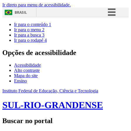
Ir direto para menu de acessibilidade.
BRASIL
Simplifique!
Ir para o conteúdo
1
Ir para o menu
2
Comunica BR
Ir para a busca
3
Ir para o rodapé
4
Participe
Acesso à informação
Opções de acessibilidade
Legislação
Acessibilidade
Canais
Alto contraste
Mapa do site
Ensino
Instituto Federal de Educação, Ciência e Tecnologia
SUL-RIO-GRANDENSE
Buscar no portal