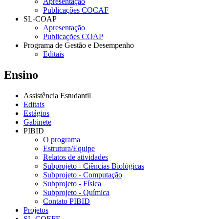
Apresentação
Publicações COCAF
SL-COAP
Apresentação
Publicações COAP
Programa de Gestão e Desempenho
Editais
Ensino
Assistência Estudantil
Editais
Estágios
Gabinete
PIBID
O programa
Estrutura/Equipe
Relatos de atividades
Subprojeto - Ciências Biológicas
Subprojeto - Computação
Subprojeto - Física
Subprojeto - Química
Contato PIBID
Projetos
SL-COEFE