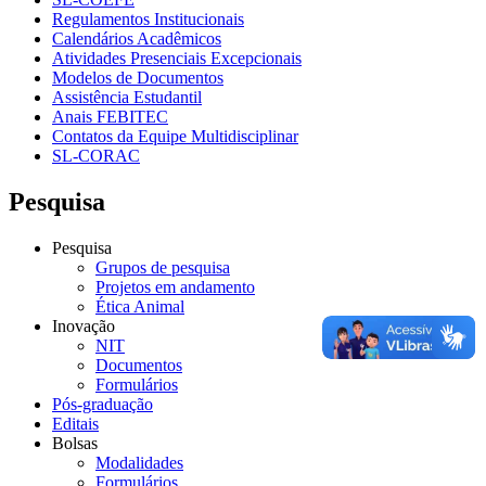
Regulamentos Institucionais
Calendários Acadêmicos
Atividades Presenciais Excepcionais
Modelos de Documentos
Assistência Estudantil
Anais FEBITEC
Contatos da Equipe Multidisciplinar
SL-CORAC
Pesquisa
Pesquisa
Grupos de pesquisa
Projetos em andamento
Ética Animal
Inovação
NIT
Documentos
Formulários
Pós-graduação
Editais
Bolsas
Modalidades
Formulários