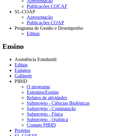
Apresentação
Publicações COCAF
SL-COAP
Apresentação
Publicações COAP
Programa de Gestão e Desempenho
Editais
Ensino
Assistência Estudantil
Editais
Estágios
Gabinete
PIBID
O programa
Estrutura/Equipe
Relatos de atividades
Subprojeto - Ciências Biológicas
Subprojeto - Computação
Subprojeto - Física
Subprojeto - Química
Contato PIBID
Projetos
SL-COEFE