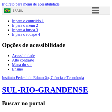
Ir direto para menu de acessibilidade.
BRASIL
Simplifique!
Ir para o conteúdo
1
Ir para o menu
2
Comunica BR
Ir para a busca
3
Ir para o rodapé
4
Participe
Acesso à informação
Opções de acessibilidade
Legislação
Acessibilidade
Canais
Alto contraste
Mapa do site
Ensino
Instituto Federal de Educação, Ciência e Tecnologia
SUL-RIO-GRANDENSE
Buscar no portal