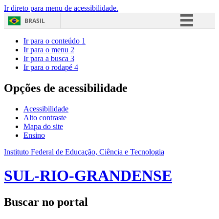
Ir direto para menu de acessibilidade.
BRASIL
Simplifique!
Ir para o conteúdo
1
Ir para o menu
2
Comunica BR
Ir para a busca
3
Ir para o rodapé
4
Participe
Acesso à informação
Opções de acessibilidade
Legislação
Acessibilidade
Canais
Alto contraste
Mapa do site
Ensino
Instituto Federal de Educação, Ciência e Tecnologia
SUL-RIO-GRANDENSE
Buscar no portal