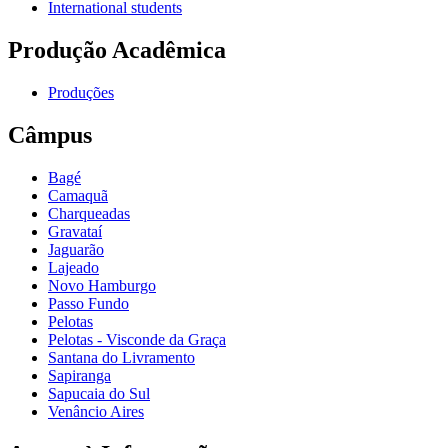
International students
Produção Acadêmica
Produções
Câmpus
Bagé
Camaquã
Charqueadas
Gravataí
Jaguarão
Lajeado
Novo Hamburgo
Passo Fundo
Pelotas
Pelotas - Visconde da Graça
Santana do Livramento
Sapiranga
Sapucaia do Sul
Venâncio Aires