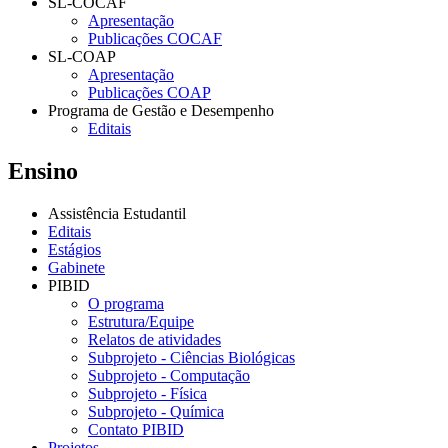
SL-COCAF
Apresentação
Publicações COCAF
SL-COAP
Apresentação
Publicações COAP
Programa de Gestão e Desempenho
Editais
Ensino
Assistência Estudantil
Editais
Estágios
Gabinete
PIBID
O programa
Estrutura/Equipe
Relatos de atividades
Subprojeto - Ciências Biológicas
Subprojeto - Computação
Subprojeto - Física
Subprojeto - Química
Contato PIBID
Projetos