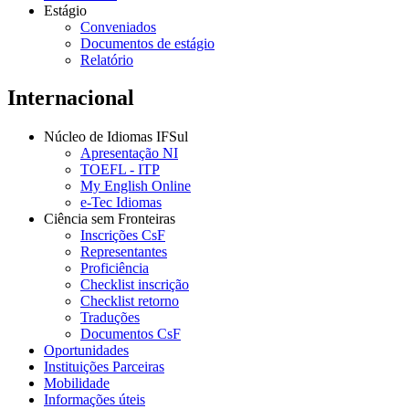
Estágio
Conveniados
Documentos de estágio
Relatório
Internacional
Núcleo de Idiomas IFSul
Apresentação NI
TOEFL - ITP
My English Online
e-Tec Idiomas
Ciência sem Fronteiras
Inscrições CsF
Representantes
Proficiência
Checklist inscrição
Checklist retorno
Traduções
Documentos CsF
Oportunidades
Instituições Parceiras
Mobilidade
Informações úteis