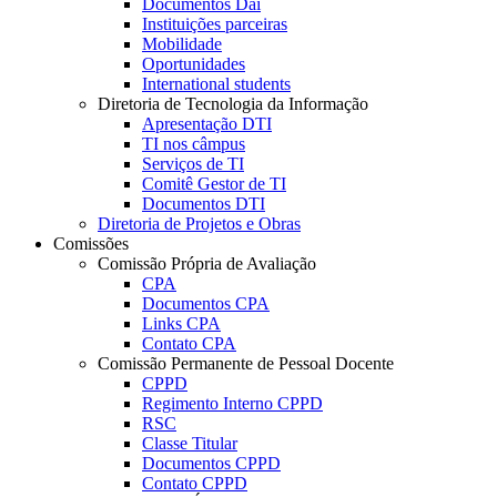
Documentos Dai
Instituições parceiras
Mobilidade
Oportunidades
International students
Diretoria de Tecnologia da Informação
Apresentação DTI
TI nos câmpus
Serviços de TI
Comitê Gestor de TI
Documentos DTI
Diretoria de Projetos e Obras
Comissões
Comissão Própria de Avaliação
CPA
Documentos CPA
Links CPA
Contato CPA
Comissão Permanente de Pessoal Docente
CPPD
Regimento Interno CPPD
RSC
Classe Titular
Documentos CPPD
Contato CPPD