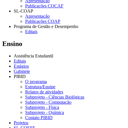
Apresentação
Publicações COCAF
SL-COAP
Apresentação
Publicações COAP
Programa de Gestão e Desempenho
Editais
Ensino
Assistência Estudantil
Editais
Estágios
Gabinete
PIBID
O programa
Estrutura/Equipe
Relatos de atividades
Subprojeto - Ciências Biológicas
Subprojeto - Computação
Subprojeto - Física
Subprojeto - Química
Contato PIBID
Projetos
SL-COEFE