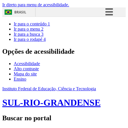
Ir direto para menu de acessibilidade.
BRASIL
Simplifique!
Ir para o conteúdo
1
Ir para o menu
2
Comunica BR
Ir para a busca
3
Ir para o rodapé
4
Participe
Acesso à informação
Opções de acessibilidade
Legislação
Acessibilidade
Canais
Alto contraste
Mapa do site
Ensino
Instituto Federal de Educação, Ciência e Tecnologia
SUL-RIO-GRANDENSE
Buscar no portal