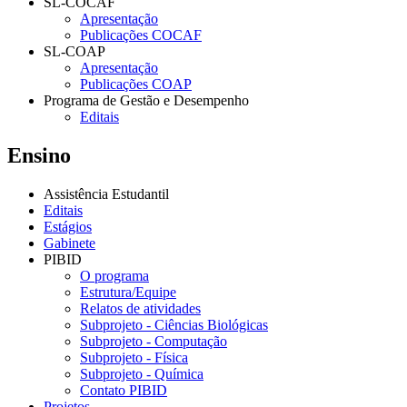
SL-COCAF
Apresentação
Publicações COCAF
SL-COAP
Apresentação
Publicações COAP
Programa de Gestão e Desempenho
Editais
Ensino
Assistência Estudantil
Editais
Estágios
Gabinete
PIBID
O programa
Estrutura/Equipe
Relatos de atividades
Subprojeto - Ciências Biológicas
Subprojeto - Computação
Subprojeto - Física
Subprojeto - Química
Contato PIBID
Projetos