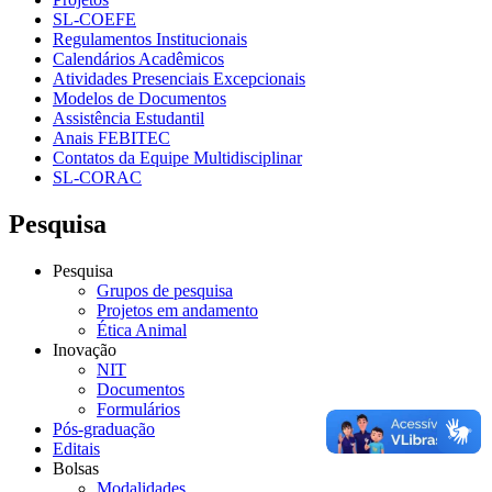
SL-COEFE
Regulamentos Institucionais
Calendários Acadêmicos
Atividades Presenciais Excepcionais
Modelos de Documentos
Assistência Estudantil
Anais FEBITEC
Contatos da Equipe Multidisciplinar
SL-CORAC
Pesquisa
Pesquisa
Grupos de pesquisa
Projetos em andamento
Ética Animal
Inovação
NIT
Documentos
Formulários
Pós-graduação
Editais
Bolsas
Modalidades