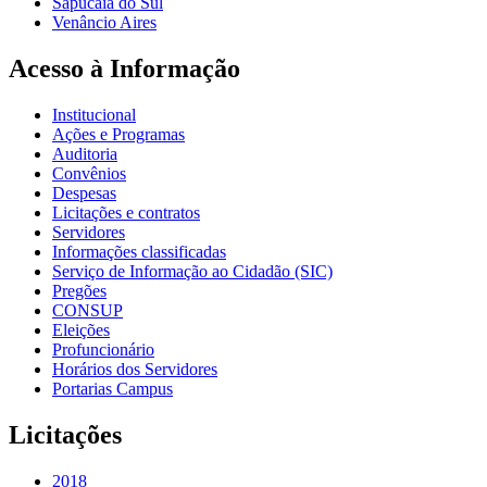
Sapucaia do Sul
Venâncio Aires
Acesso à Informação
Institucional
Ações e Programas
Auditoria
Convênios
Despesas
Licitações e contratos
Servidores
Informações classificadas
Serviço de Informação ao Cidadão (SIC)
Pregões
CONSUP
Eleições
Profuncionário
Horários dos Servidores
Portarias Campus
Licitações
2018