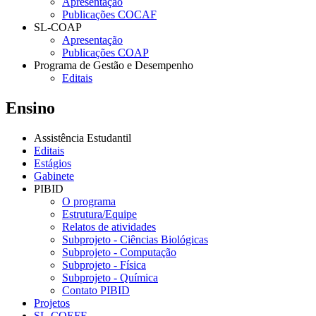
Apresentação
Publicações COCAF
SL-COAP
Apresentação
Publicações COAP
Programa de Gestão e Desempenho
Editais
Ensino
Assistência Estudantil
Editais
Estágios
Gabinete
PIBID
O programa
Estrutura/Equipe
Relatos de atividades
Subprojeto - Ciências Biológicas
Subprojeto - Computação
Subprojeto - Física
Subprojeto - Química
Contato PIBID
Projetos
SL-COEFE