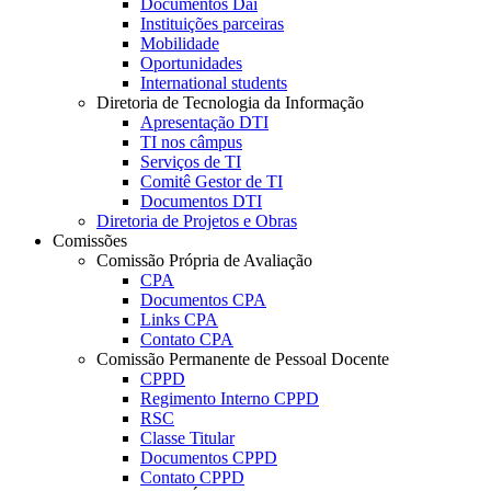
Documentos Dai
Instituições parceiras
Mobilidade
Oportunidades
International students
Diretoria de Tecnologia da Informação
Apresentação DTI
TI nos câmpus
Serviços de TI
Comitê Gestor de TI
Documentos DTI
Diretoria de Projetos e Obras
Comissões
Comissão Própria de Avaliação
CPA
Documentos CPA
Links CPA
Contato CPA
Comissão Permanente de Pessoal Docente
CPPD
Regimento Interno CPPD
RSC
Classe Titular
Documentos CPPD
Contato CPPD