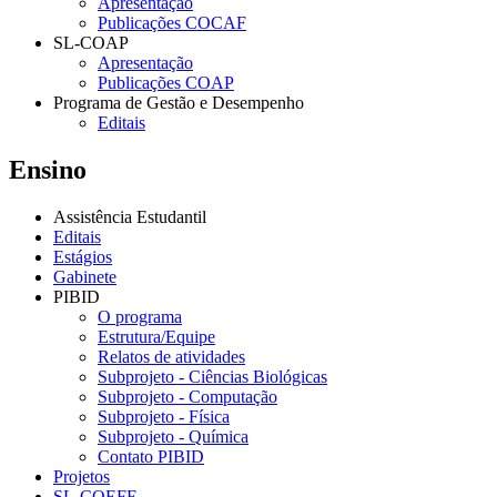
Apresentação
Publicações COCAF
SL-COAP
Apresentação
Publicações COAP
Programa de Gestão e Desempenho
Editais
Ensino
Assistência Estudantil
Editais
Estágios
Gabinete
PIBID
O programa
Estrutura/Equipe
Relatos de atividades
Subprojeto - Ciências Biológicas
Subprojeto - Computação
Subprojeto - Física
Subprojeto - Química
Contato PIBID
Projetos
SL-COEFE