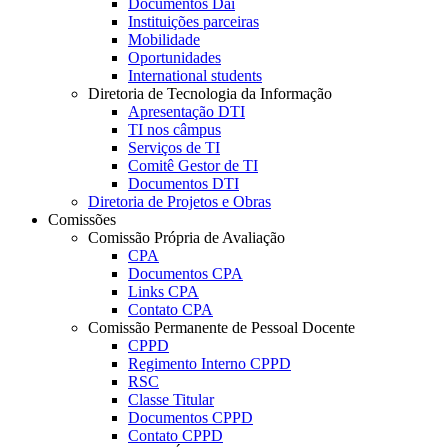
Documentos Dai
Instituições parceiras
Mobilidade
Oportunidades
International students
Diretoria de Tecnologia da Informação
Apresentação DTI
TI nos câmpus
Serviços de TI
Comitê Gestor de TI
Documentos DTI
Diretoria de Projetos e Obras
Comissões
Comissão Própria de Avaliação
CPA
Documentos CPA
Links CPA
Contato CPA
Comissão Permanente de Pessoal Docente
CPPD
Regimento Interno CPPD
RSC
Classe Titular
Documentos CPPD
Contato CPPD