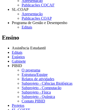
Apresentação
Publicações COCAF
SL-COAP
Apresentação
Publicações COAP
Programa de Gestão e Desempenho
Editais
Ensino
Assistência Estudantil
Editais
Estágios
Gabinete
PIBID
O programa
Estrutura/Equipe
Relatos de atividades
Subprojeto - Ciências Biológicas
Subprojeto - Computação
Subprojeto - Física
Subprojeto - Química
Contato PIBID
Projetos
SL-COEFE