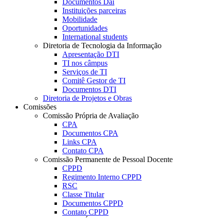
Documentos Dai
Instituições parceiras
Mobilidade
Oportunidades
International students
Diretoria de Tecnologia da Informação
Apresentação DTI
TI nos câmpus
Serviços de TI
Comitê Gestor de TI
Documentos DTI
Diretoria de Projetos e Obras
Comissões
Comissão Própria de Avaliação
CPA
Documentos CPA
Links CPA
Contato CPA
Comissão Permanente de Pessoal Docente
CPPD
Regimento Interno CPPD
RSC
Classe Titular
Documentos CPPD
Contato CPPD