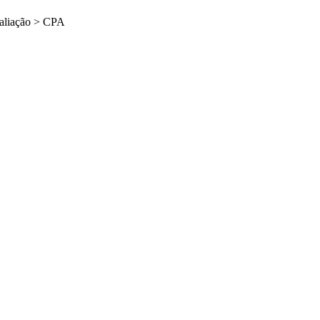
aliação
>
CPA