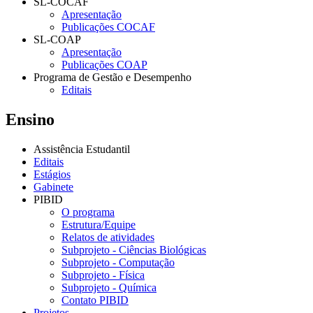
SL-COCAF
Apresentação
Publicações COCAF
SL-COAP
Apresentação
Publicações COAP
Programa de Gestão e Desempenho
Editais
Ensino
Assistência Estudantil
Editais
Estágios
Gabinete
PIBID
O programa
Estrutura/Equipe
Relatos de atividades
Subprojeto - Ciências Biológicas
Subprojeto - Computação
Subprojeto - Física
Subprojeto - Química
Contato PIBID
Projetos