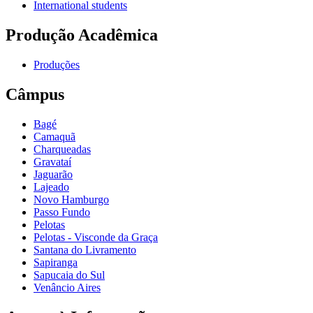
International students
Produção Acadêmica
Produções
Câmpus
Bagé
Camaquã
Charqueadas
Gravataí
Jaguarão
Lajeado
Novo Hamburgo
Passo Fundo
Pelotas
Pelotas - Visconde da Graça
Santana do Livramento
Sapiranga
Sapucaia do Sul
Venâncio Aires