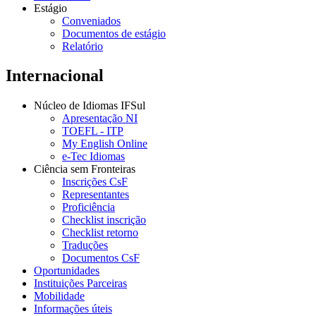
Estágio
Conveniados
Documentos de estágio
Relatório
Internacional
Núcleo de Idiomas IFSul
Apresentação NI
TOEFL - ITP
My English Online
e-Tec Idiomas
Ciência sem Fronteiras
Inscrições CsF
Representantes
Proficiência
Checklist inscrição
Checklist retorno
Traduções
Documentos CsF
Oportunidades
Instituições Parceiras
Mobilidade
Informações úteis