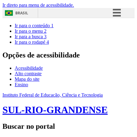
Ir direto para menu de acessibilidade.
BRASIL
Simplifique!
Ir para o conteúdo
1
Ir para o menu
2
Comunica BR
Ir para a busca
3
Ir para o rodapé
4
Participe
Acesso à informação
Opções de acessibilidade
Legislação
Acessibilidade
Canais
Alto contraste
Mapa do site
Ensino
Instituto Federal de Educação, Ciência e Tecnologia
SUL-RIO-GRANDENSE
Buscar no portal