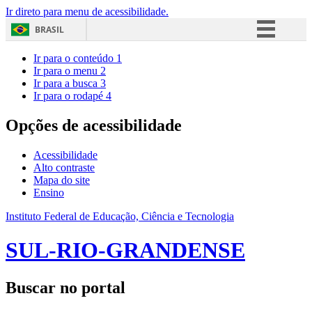
Ir direto para menu de acessibilidade.
BRASIL
Simplifique!
Ir para o conteúdo
1
Ir para o menu
2
Comunica BR
Ir para a busca
3
Ir para o rodapé
4
Participe
Acesso à informação
Opções de acessibilidade
Legislação
Acessibilidade
Canais
Alto contraste
Mapa do site
Ensino
Instituto Federal de Educação, Ciência e Tecnologia
SUL-RIO-GRANDENSE
Buscar no portal