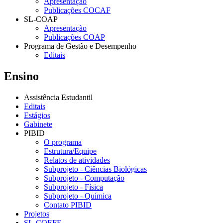
Apresentação
Publicações COCAF
SL-COAP
Apresentação
Publicações COAP
Programa de Gestão e Desempenho
Editais
Ensino
Assistência Estudantil
Editais
Estágios
Gabinete
PIBID
O programa
Estrutura/Equipe
Relatos de atividades
Subprojeto - Ciências Biológicas
Subprojeto - Computação
Subprojeto - Física
Subprojeto - Química
Contato PIBID
Projetos
SL-COEFE