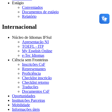
Estágio
Conveniados
Documentos de estágio
Relatório
Internacional
Núcleo de Idiomas IFSul
Apresentação NI
TOEFL - ITP
My English Online
e-Tec Idiomas
Ciência sem Fronteiras
Inscrições CsF
Representantes
Proficiência
Checklist inscrição
Checklist retorno
Traduções
Documentos CsF
Oportunidades
Instituições Parceiras
Mobilidade
Informações úteis