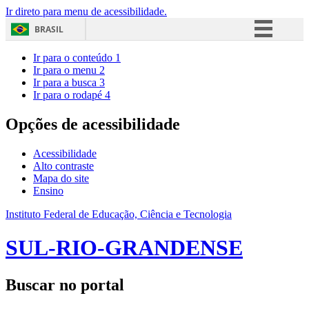
Ir direto para menu de acessibilidade.
BRASIL
Simplifique!
Ir para o conteúdo
1
Ir para o menu
2
Comunica BR
Ir para a busca
3
Ir para o rodapé
4
Participe
Acesso à informação
Opções de acessibilidade
Legislação
Acessibilidade
Canais
Alto contraste
Mapa do site
Ensino
Instituto Federal de Educação, Ciência e Tecnologia
SUL-RIO-GRANDENSE
Buscar no portal