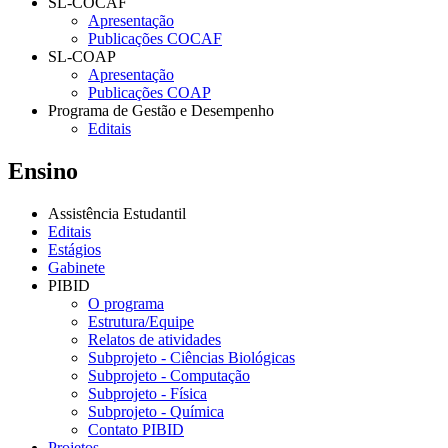
SL-COCAF
Apresentação
Publicações COCAF
SL-COAP
Apresentação
Publicações COAP
Programa de Gestão e Desempenho
Editais
Ensino
Assistência Estudantil
Editais
Estágios
Gabinete
PIBID
O programa
Estrutura/Equipe
Relatos de atividades
Subprojeto - Ciências Biológicas
Subprojeto - Computação
Subprojeto - Física
Subprojeto - Química
Contato PIBID
Projetos