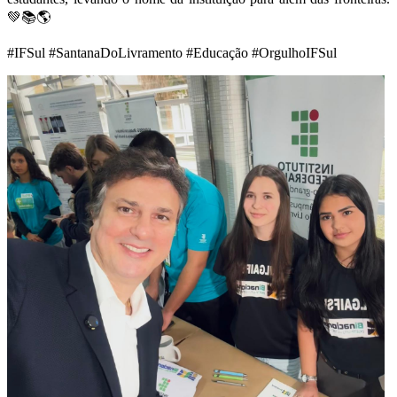
💚📚🌎
#IFSul #SantanaDoLivramento #Educação #OrgulhoIFSul