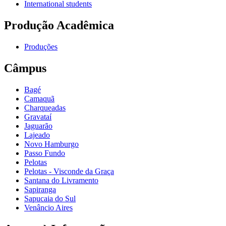
International students
Produção Acadêmica
Produções
Câmpus
Bagé
Camaquã
Charqueadas
Gravataí
Jaguarão
Lajeado
Novo Hamburgo
Passo Fundo
Pelotas
Pelotas - Visconde da Graça
Santana do Livramento
Sapiranga
Sapucaia do Sul
Venâncio Aires